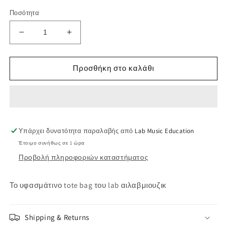
Ποσότητα
Μείωση
Αύξηση
ποσότητας
ποσότητας
για
για
lab
lab
Προσθήκη στο καλάθι
tote
tote
bag
bag
Υπάρχει δυνατότητα παραλαβής από
Lab Music Education
Έτοιμο συνήθως σε 1 ώρα
Προβολή πληροφοριών καταστήματος
Το υφασμάτινο tote bag του lab αιλαβμιουζικ
Shipping & Returns