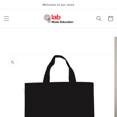
μετάβαση
Welcome to our store
στο
περιεχόμενο
Καλάθι
Μετάβαση
στις
πληροφορίες
προϊόντος