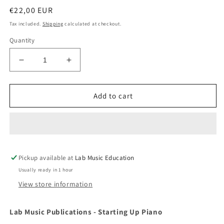
Regular
€22,00 EUR
price
Tax included.
Shipping
calculated at checkout.
Quantity
Decrease
Increase
quantity
quantity
for
for
Starting
Starting
Add to cart
Up
Up
Piano
Piano
-
-
Lab
Lab
Music
Music
Pickup available at
Publications
Publications
Lab Music Education
Usually ready in 1 hour
View store information
Lab Music Publications - Starting Up Piano